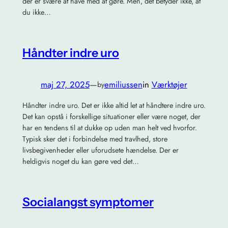
der er svære at have med at gøre. Men, det betyder ikke, at
du ikke…
Håndter indre uro
maj 27, 2025
—
emiliussen
in
Værktøjer
by
Håndter indre uro. Det er ikke altid let at håndtere indre uro.
Det kan opstå i forskellige situationer eller være noget, der
har en tendens til at dukke op uden man helt ved hvorfor.
Typisk sker det i forbindelse med travlhed, store
livsbegivenheder eller uforudsete hændelse. Der er
heldigvis noget du kan gøre ved det…
Socialangst symptomer