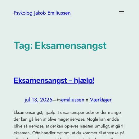
Spring
Psykolog Jakob Emiliussen
til
indhold
Tag:
Eksamensangst
Eksamensangst – hjælp!
jul 13, 2025
—
emiliussen
in
Værktøjer
by
Eksamensangst, hjælp: I eksamensperioder er der mange,
der kan gå hen at blive meget nervøse. Nogle kan endda
blive så nervøse, at det kan opleves næsten umuligt, at gå til
eksamen. Ofte handler det om, at du kommer til at tænke på